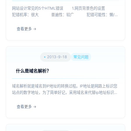
网站设计常见的5个HTML错误 1.网页背景色的设置
犯错机率：很大 普遍性：较广 犯错可能性：懒/不
知道 约2年前我曾发现21cn上出现过一次没有设置背景色
的情况，当时我用Email通知了他们，自此之后这个问题我从没
查看更多
犯过...
2013-9-18
常见问题
什么是域名解析？
域名解析就是域名到IP地址的转换过程。IP地址是网路上标识您
站点的数字地址，为了简单好记，采用域名来代替ip地址标识站
点地址。域名的解析工作由DNS服务器完成。...
查看更多