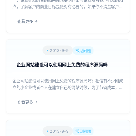
点，了解客户的商业目标是绝对有必要的。如果你不清楚客户的
商业目的，项目就有可能偏离客户的要求，所有一定要在项目开
始前把企业网站建设的目的弄明白。二、网站制作要了解企业产
查看更多
品及业务一定要清晰的了解企业的产品及...
2013-9-9
常见问题
企业网站建设可以使用网上免费的程序源码吗
企业网站建设可以使用网上免费的程序源码吗？相信有不少刚成
立的小企业或者个人在建立自己的网站时候，为了节省成本，可
能都会想使用网上免费的网站程序代码或者使用免费建站系统，
但是这种方式能行吗？建站技术认为不要贪图便宜或者免费而到
查看更多
时候没法使用，既浪费了自己的时间到头...
2013-9-9
常见问题