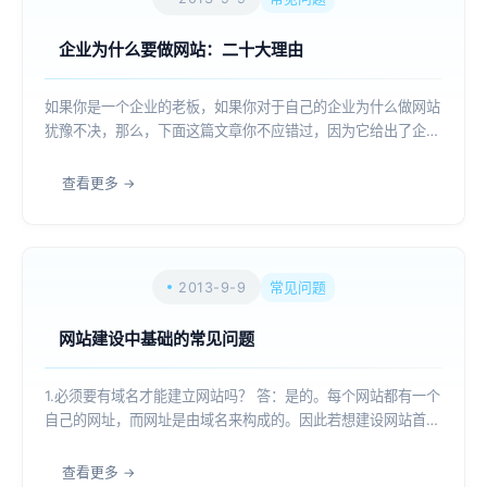
企业为什么要做网站：二十大理由
如果你是一个企业的老板，如果你对于自己的企业为什么做网站
犹豫不决，那么，下面这篇文章你不应错过，因为它给出了企业
建站的20个理由： 1.建立存在 全世界大概有2亿4千万人已
经连接到万维网(WWW)上。无论你做何种生意，你都无法忽视
查看更多
这2亿4千万人的存在...
2013-9-9
常见问题
网站建设中基础的常见问题
1.必须要有域名才能建立网站吗？ 答：是的。每个网站都有一个
自己的网址，而网址是由域名来构成的。因此若想建设网站首先
需要注册或转入一个域名以便命名您要建设的网站。 2.建设企
业网站的概念大概是怎样的? 答：举个通俗的例子：你要盖个房
查看更多