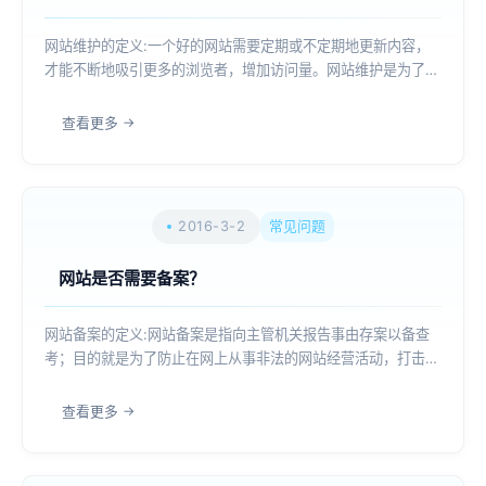
网站维护的定义:一个好的网站需要定期或不定期地更新内容，
才能不断地吸引更多的浏览者，增加访问量。网站维护是为了让
您的网站能够长期稳定地运行在互联网上.网站维护包括:服务器
维护: 计算机在使用中常会出现一些问题，同样，网络设备也同
查看更多
样影响企业网站的工作效率，服务器...
2016-3-2
常见问题
网站是否需要备案？
网站备案的定义:网站备案是指向主管机关报告事由存案以备查
考；目的就是为了防止在网上从事非法的网站经营活动，打击不
良互联网信息的传播.备案概念辨析:是域名备案还是空间备案:
其实是一句话，域名如果绑定指向到国内网站空间就要备案，域
查看更多
名指向到国外网站空间，则无需备案...