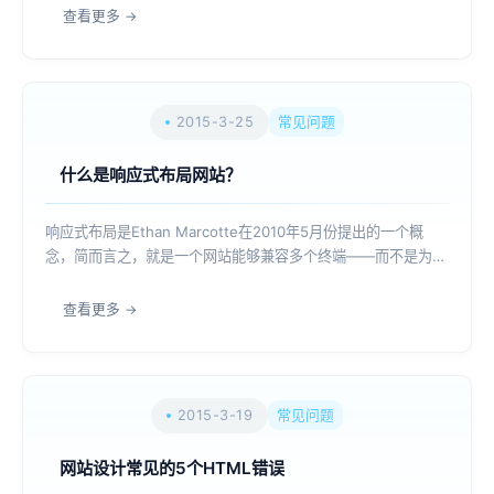
程序及资料，并提供网站程序运行所需要的环境.设计开发: 用户
查看更多
浏览网站所看到的页面布局、...
2015-3-25
常见问题
什么是响应式布局网站？
响应式布局是Ethan Marcotte在2010年5月份提出的一个概
念，简而言之，就是一个网站能够兼容多个终端——而不是为每
个终端做一个特定的版本。这个概念是为解决移动互联网浏览而
诞生的。响应式布局可以为不同终端的用户提供更加舒适的界面
查看更多
和更好的用户体验，而且...
2015-3-19
常见问题
网站设计常见的5个HTML错误