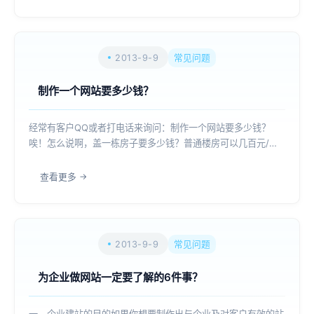
子（网站，必须有一块地...
2013-9-9
常见问题
制作一个网站要多少钱？
经常有客户QQ或者打电话来询问：制作一个网站要多少钱？
唉！怎么说啊，盖一栋房子要多少钱？普通楼房可以几百元/平
米，别墅每个平米可能要万元。网站|网页设计也是如此，几百
元可以做，几十万元也可以做。如果是图便宜，可以找一个设计
查看更多
类院校的学生再加上一个计算机学校的学生...
2013-9-9
常见问题
为企业做网站一定要了解的6件事？
一、企业建站的目的如果你想要制作出与企业及对客户有效的站