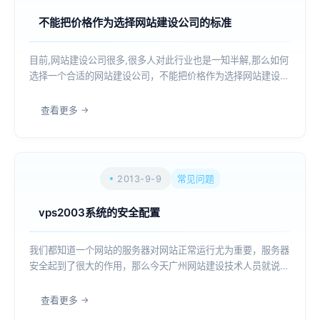
不能把价格作为选择网站建设公司的标准
目前,网站建设公司很多,很多人对此行业也是一知半解,那么如何
选择一个合适的网站建设公司，不能把价格作为选择网站建设公
司的标准，在网络公司的网页里，浏览者都可以轻松地找到各种
制作网站的价位，但仔细看后才发现真是五花八门，不管是从价
查看更多
格上还是服务上，市场都没有一个统...
2013-9-9
常见问题
vps2003系统的安全配置
我们都知道一个网站的服务器对网站正常运行尤为重要，服务器
安全起到了很大的作用，那么今天广州网站建设技术人员就说下
关于vps2003系统的安全配置，如何更安全的配置vps呢？
windows2003系统的安全配置需要从哪些方面着手呢？网络技
查看更多
术人员总结的关于系统安全...