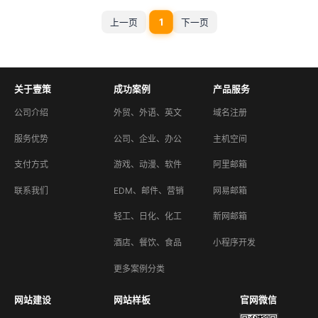
1
上一页
下一页
关于壹策
成功案例
产品服务
公司介绍
外贸、外语、英文
域名注册
服务优势
公司、企业、办公
主机空间
支付方式
游戏、动漫、软件
阿里邮箱
联系我们
EDM、邮件、营销
网易邮箱
轻工、日化、化工
新网邮箱
酒店、餐饮、食品
小程序开发
更多案例分类
网站建设
网站样板
官网微信