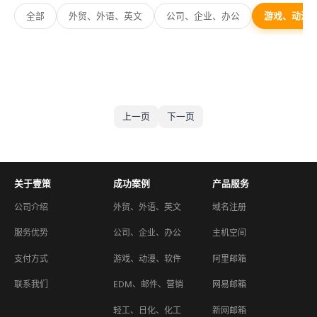
全部
外贸、外语、英文
公司、企业、办公
游戏、动漫
上一页
下一页
关于壹策
成功案例
产品服务
公司介绍
外贸、外语、英文
域名注册
服务优势
公司、企业、办公
主机空间
支付方式
游戏、动漫、软件
阿里邮箱
联系我们
EDM、邮件、营销
网易邮箱
轻工、日化、化工
新网邮箱