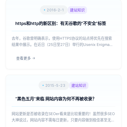
2016-2-1
建站知识
https和http的新区别：有无谷歌的“不安全”标签
去年，谷歌曾明确表示，使用HTTPS协议的站点将优先在搜索
结果中展示。在近日（25日至27日）举行的Usenix Enigma安
全大会上，谷歌再次“上升”了HTTPS站点的地位：打算给未使用
HTTPS协议的站点（即HTTP站点）打上“不安全”的标签。本月
查看更多
25-...
2015-5-23
建站知识
“黑色五月”来临 网站内容为何不再被收录？
网站更新是否被收录在SEOer看来是比较重要的！虽然很多SEO
大神说过，网站内容不需每日更新，只要内容做到极佳甚至无需
长期维护，但是就“极佳”二字做起来实属不易。近日来，笔者的