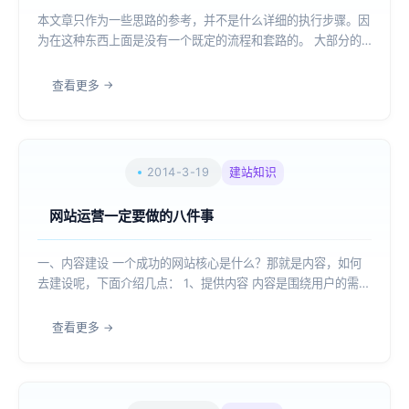
本文章只作为一些思路的参考，并不是什么详细的执行步骤。因
为在这种东西上面是没有一个既定的流程和套路的。 大部分的
站长都感觉在网站的运营和推广上是难的，其实，网站能不能做
起来，运营和推广是重要的环节。为什么网站运营和推广会让人
查看更多
感觉到这么难呢?因为没有找到好的思...
2014-3-19
建站知识
网站运营一定要做的八件事
一、内容建设 一个成功的网站核心是什么？那就是内容，如何
去建设呢，下面介绍几点： 1、提供内容 内容是围绕用户的需求
创建的，通过数据分析，市场调研来分析用户的行为，确定用户
的需求.给用户提供有用的内容，这是主要的方向. 2、激励用户
查看更多
贡献内容 内容...