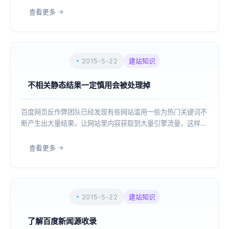
网站就出现了严重问题，无论怎样的更新内容不再被收录。 从
查看更多
接手网站开始至今约二年之久...
2015-5-22
建站知识
不相关静态结果一定慎用会被处理掉
百度网页反作弊团队已经发现有些网站滥用一些为热门关键词不
断产生出大量结果，让网站里内容获取到大量引擎流量，这样会
产生大量与网站不相关内容而影响到真正在使用到用户，这也是
在侵占很多优质网站收益，对于出现此类情况网站，发现一例网
查看更多
站都是要进行严厉处理。不相关静态结果...
2015-5-22
建站知识
了解百度新闻源收录