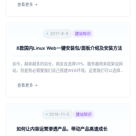
单明了。当然，总有一些实践可以遵循 —— 丰富的留白，响应
查看更多
及移动优先设计；看见的商品交易...
2017-8-9
建站知识
8款国内Linux Web一键安装包/面板介绍及安装方法
如今，越来越多的站长、网友会选择VPS、服务器用来就架设网
站，但是势必需要我们自己搭建WEB环境。这里我们可以选择
开源WEB一键包，或者面板来安装到服务器中，一般我们用户
个人使用还是较多的会用到免费脚本或者面板，毕竟不是商业用
查看更多
途没有必要用到付费，当然也有一些面...
2016-11-2
建站知识
如何让内容运营渗透产品，带动产品高速成长