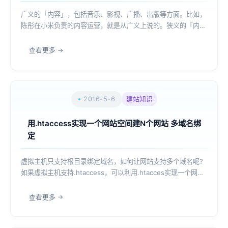
广义的「内容」，包括音乐、影视、广播、出版等方面。比如，
陈彤在小米负责的内容运营，就是从广义上说的。狭义的「内容
运营」主要出现在互联网领域，是运营手段，也是分工。常见于
内容型或用户类产品，如贴吧、微博、虎扑、B站，纯交易或工
查看更多
具产品涉及较少，如天猫、美图秀秀、天...
2016-5-6
建站知识
用.htaccess实现一个网站空间建N个网站 多域名绑
定
虚拟主机只支持根目录绑定域名，如何让网站支持多个域名呢?
如果虚拟主机支持.htaccess，可以利用.htacces实现一个网站
空间可以用多个二级域名指向多个二级目录，建立多个网站。以
独立IP虚拟主机为例：一、将域名做一个泛解析*.xxxx.com 解
查看更多
析到你的...