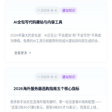
2026-8-4
建站知识
AI全包写代码建站与内容工具
2026年最大的变化是：AI正在让“不会建站”和“不会写作”不再成
为障碍。免费的AI工具已经能帮你完成从建站到内容生成的全流
程。免费AI建站：WeaveFox无需代码，用自然语言即可生成可
运行、可部署的全栈应用。输入创意描述，AI理解并生成应用
查看更多
——包括软件原型...
2026-8-4
建站知识
2026海外服务器选购指南五个核心指标
很多新手站长在选海外服务器时，第一反应是看价格和配置——
“这家2核4G只要5美元，那家4核8G才10美元”。但真实上线后