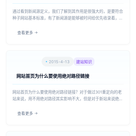
通过看到新闻源定义，我们了解到其作用是很强大的，是要符合
种子网站基本标准，有了新闻源是能够被时间给优先收录着，在
网络领域中新闻源是具有举足轻重地位，其公信力和权威性强，
能够辐射到国内媒体网络中有力原点，按照要求进行对新闻收
查看更多
录。要了解到百度新闻源收录，是要根据其...
2015-4-13
建站知识
网站首页为什么要使用绝对路径链接
网站首页为什么要使用绝对路径链接？对于做过301重定向的老
站来说，用不用绝对路径其实影响不大，但是对于新站来说绝对
路径就很重要了，特别是使用织梦CMS的站长，这一项一定要
做。我们通常所用的网站首选域名地址都是带www的地址，其
查看更多
实这是个二级域名，权重比不带w...