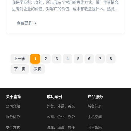
我是学商科出身的，所以我有个常用的思维方式，做一件事情会
思考对企业的价值、对客户的价值，成本和收益是什么。感觉业
界流行的是如何做好界面设计和交互设计的博客与书籍，但很少
能够看到“企业为什么需要界面设计与交互设计”这种话题的文
查看更多
章。 好像显而易见做界面和交互设计...
1
上一页
2
3
4
5
6
7
8
下一页
末页
关于壹策
成功案例
产品服务
公司介绍
外贸、外语、英文
域名注册
服务优势
公司、企业、办公
主机空间
支付方式
游戏、动漫、软件
阿里邮箱