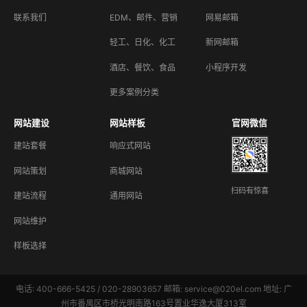
联系我们
EDM、邮件、营销
网易邮箱
轻工、日化、化工
新网邮箱
酒店、餐饮、食品
小程序开发
更多案例分类
网站建设
网站样板
官网微信
建站套餐
响应式网站
网站策划
商城网站
扫码有惊喜
建站流程
通用网站
网站维护
样板选择
电话: 400-666-5425 / 020-28903657 邮箱: service@020el.com 地址: 广
州市番禺区市桥光明南路163号置业华逸大厦313室