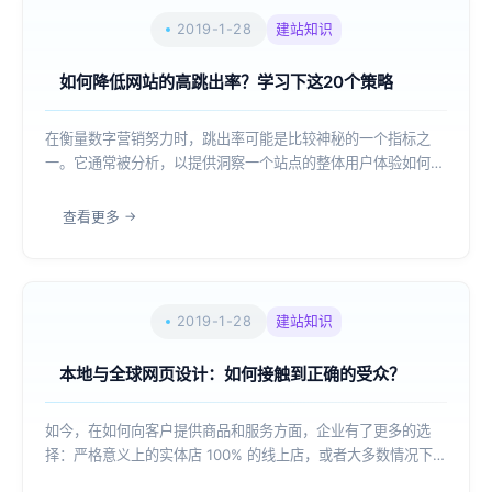
2019-1-28
建站知识
如何降低网站的高跳出率？学习下这20个策略
在衡量数字营销努力时，跳出率可能是比较神秘的一个指标之
一。它通常被分析，以提供洞察一个站点的整体用户体验如何。
百度对跳出率的定义为：“单页访问的百分比（即，该人从入口
页面离开你的访问）。”从本质上讲，这意味着当访问者从页面
查看更多
中“跳出”时，他们在只查看一个页面之后...
2019-1-28
建站知识
本地与全球网页设计：如何接触到正确的受众？
如今，在如何向客户提供商品和服务方面，企业有了更多的选
择：严格意义上的实体店 100% 的线上店，或者大多数情况下，
两者兼而有之。正因为如此，网站设计并不像我们希望的那样简