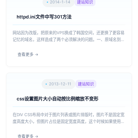
2014-1-14
建站知识
httpd.ini文件中写301方法
网站因为改版，把原来的VPS换成了韩国空间，还更换了更容易
记忆的域名，这样造成了两个必须解决的问题。一、原域名到新
域名的301重定向问题seoer都知道，如果一个网站绑定多个域
名势必会造成搜索引擎的误判，轻则降权，重则K站。而且两个
查看更多
域名会分享一个站的权重，这并...
2013-12-11
建站知识
css设置图片大小自动按比例缩放不变形
在DIV CSS布局中对于图片列表或图片排版时，图片不是固定宽
度高度大小，但图片占位是固定宽度高度，这个时候如果使用
CSS固定死图片大小（宽度 高度），这个时候如果图片相对于
这个位置不是等比例大小，那么这张图片就会变形，让图片变的
查看更多