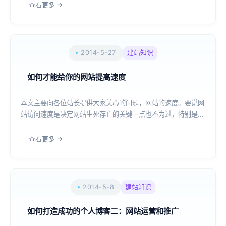
度，它的市场份额是大的，所以百度权重的高低很大程度上决定
查看更多
了网站的价值3.友链、外链情况做...
2014-5-27
建站知识
如何才能给你的网站提高速度
本文主要向各位站长提供大家关心的问题，网站的速度。要说网
站访问速度是决定网站生死存亡的关键一点也不为过，特别是针
对那些做网络营销的网站来说，快速稳定的访问能使用户得到很
好的体验，当然能够立即留住用户啦。这里就教大家如何提升网
查看更多
站访问速度。 1、选好虚拟主机是...
2014-5-8
建站知识
如何打造成功的个人博客二：网站运营和推广