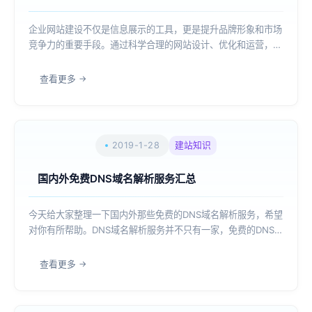
企业网站建设不仅是信息展示的工具，更是提升品牌形象和市场
竞争力的重要手段。通过科学合理的网站设计、优化和运营，企
业能够有效吸引目标客户，增强品牌认知度，从而在激烈的市场
竞争中脱颖而出。本文将从六个方面对企业网站建设的全攻略进
查看更多
行详细阐述，包括网站设计与用户体验、...
2019-1-28
建站知识
国内外免费DNS域名解析服务汇总
今天给大家整理一下国内外那些免费的DNS域名解析服务，希望
对你有所帮助。DNS域名解析服务并不只有一家，免费的DNS域
名解析服务在国外也非常地常见，除了没有地理位置和线路识别
功能，国外的DNS域名解析服务其实也可以用于网站域名解析，
查看更多
基本上可以满足大部分的网站D...