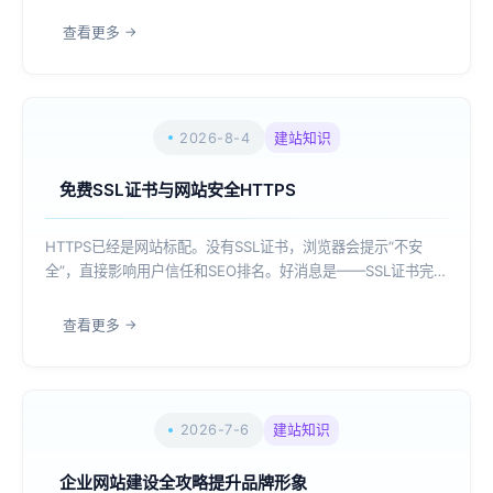
才发现，晚高峰卡成PPT、丢包率高到怀疑人生、IP被各大平台
拉黑、工单发出去三天没人回——配置表上的数字和实际体验完
查看更多
全是两码事。那么，202...
2026-8-4
建站知识
免费SSL证书与网站安全HTTPS
HTTPS已经是网站标配。没有SSL证书，浏览器会提示“不安
全”，直接影响用户信任和SEO排名。好消息是——SSL证书完全
可以免费获取。全球首选：Let's Encrypt全球使用最广泛的免
费证书，由非营利组织Internet Security Researc...
查看更多
2026-7-6
建站知识
企业网站建设全攻略提升品牌形象