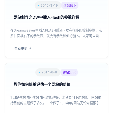
2015-3-19
建站知识
网站制作之DW中插入Flash的参数详解
在Dreamweaver中插入FLASH后还可以有很多的控制参数，点
属性面板右下的参数钮，就会有参数和值的加入。大家可以自由
的控制，建议下新的FLASH4的OBJECT插件，这样才能正确自
动安装支持FLASH4的插件。如果没有也可以把下面的两个路径
查看更多
手工改一下。...
2014-8-8
建站知识
教你如何简单评估一个网站的价值
1.网站建站时间建站时间越长越好，尤其要问下原站长，网站维
持目前的主题做了多久。一个做了5、6年的网站无论对搜索引
擎还是用户都是值得信任的。2.百度权重国内大的搜索引擎是百