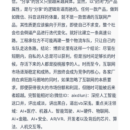
信，“分享”的含义只会越来越具体。显然，以“封闭”为产品
属性，是与“分享”的逻辑背道而驰的。任何一款产品，做到
如微信、抖音这样的体量，就不是一款普通的互联网产
品，其性质更应该偏向于开放，即使自己不求变，整个社
会也会倒逼产品进行迭代变化。就好比建立一条高速公
路，工程承包方不可能再建一整个物流车队，只让自己的
车队走这条路。结论：博弈论里有这样一个结论：尽管在
短期内，自私的人总是可以获利，但是当时间足够长的时
候，存活下来的人都是投桃报李的人。时而至今，互联网
市场逐渐稳定和成熟。开放终会成为竞争的核心，各家厂
商在疯狂跑马圈地的同时，如果忽略了互联网的本质要
求，即便获得很大的市场份额和利润，但随时可能被后来
者超越。完智能相对论(微信ID：aixdlun)：深挖人工智能
这口井，评出咸淡，讲出黑白，道出vb深浅。重点关注领
域：AI+医疗、机器人、智能驾驶、AI+硬件、物联网、
AI+金融、AI+安全、AR/VR、开发者以及背后的芯片、算
法、人机交互等。