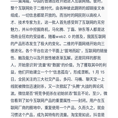
——瀛海威，中国的普通百姓开始进入互联网络。彼时，
整个互联网处于二维时代，由各种彼此跳转的超链接文本
组成，一切信息都是开放的。而当时的网民则以高校人
才、技术专家为主，这一批人首先感受到了互联网的无穷
魅力，并从中挖掘商机，马化腾、丁磊、钟东等人都是这
场商业狂欢的受益者。随着web2. 0 的普及，我国互联网
的产品形态发生了极大的变化。二维的平面网络开始向三
维进化，各个平台在这个平面上“拔地而起”，互联网的链接
性、触及能力以及开放性被逐渐瓦解。还是同样的那批
人，开始意识到“流量”和“数据”的价值，为了攫取其中的利
益，他们开始建立一个个“信息孤岛”，形成垄断。1 月 15
日，全民关注的三大社交产品，多闪、马桶、聊天宝一上
线就被微信迅速封杀，又一次掀起了“头腾”大战的舆论风
波。微信是否“将竞争扼杀在初始状态”暂且不论，至少，微
信看到了如今互联网产品的重要属性——封闭。用户在互
联网厂商的圈地中，重复使用一个产品，久而久之，就会
习惯这个产品，成为其特有的流量。淘宝是如此，抖音是