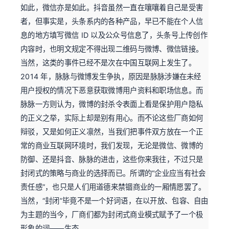
如此，微信亦是如此。抖音虽然一直在嚷嚷着自己是受害
者，但事实是，头条系内的各种产品，早已不能在个人信
息的地方填写微信 ID 以及公众号信息了，头条号上传创作
内容时，也明文规定不得出现二维码与微博、微信链接。
当然，这类的事件已经不是次在中国互联网上发生了。
2014 年，脉脉与微博发生争执，原因是脉脉涉嫌在未经
用户授权的情况下恶意获取微博用户资料和职场信息。而
脉脉一方则认为，微博的封杀令表面上看是保护用户隐私
的正义之举，实际上却是别有用心。而不论这些厂商如何
辩驳，又是如何正义凛然，当我们把事件双方放在一个正
常的商业互联网环境时，我们发现，无论是微信、微博的
防御、还是抖音、脉脉的进击，这些你来我往，不过只是
封闭式的策略与商业的选择而已。所谓的“企业应当有社会
责任感”，也只是人们用道德来禁锢商业的一厢情愿罢了。
当然，“封闭”毕竟不是一个好词语，在以开放、包容、自由
为主题的当今，厂商们都为封闭式商业模式赋予了一个极
形象的词——生态。