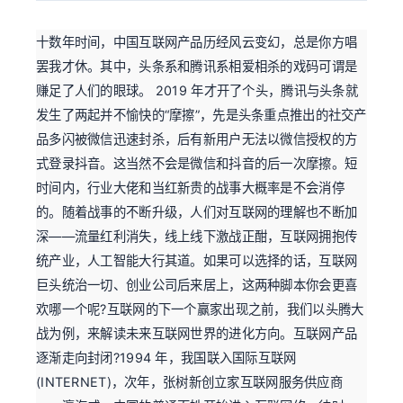
十数年时间，中国互联网产品历经风云变幻，总是你方唱
罢我才休。其中，头条系和腾讯系相爱相杀的戏码可谓是
赚足了人们的眼球。 2019 年才开了个头，腾讯与头条就
发生了两起并不愉快的“摩擦”，先是头条重点推出的社交产
品多闪被微信迅速封杀，后有新用户无法以微信授权的方
式登录抖音。这当然不会是微信和抖音的后一次摩擦。短
时间内，行业大佬和当红新贵的战事大概率是不会消停
的。随着战事的不断升级，人们对互联网的理解也不断加
深——流量红利消失，线上线下激战正酣，互联网拥抱传
统产业，人工智能大行其道。如果可以选择的话，互联网
巨头统治一切、创业公司后来居上，这两种脚本你会更喜
欢哪一个呢?互联网的下一个赢家出现之前，我们以头腾大
战为例，来解读未来互联网世界的进化方向。互联网产品
逐渐走向封闭?1994 年，我国联入国际互联网
(INTERNET)，次年，张树新创立家互联网服务供应商