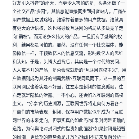
好友引入抖音”的那天，而更令人害怕的是，头条还做了一
个社交产品“多闪”，其信息能直接同步到抖音站内。厂商在
用户数据上攻城略地，谁掌握着更多的用户数据，谁就具
有更大的话语权，这也将导致互联网的格局从多级竞争走
向“霸权”。而无论多么伟大的产品，一旦拥有了垄断的权
利，结果都是可怕的。显然，没有任何一个社交媒体，能
像微信一样，干预数亿人的信息交流，影响数亿人的思维
和认知。于是，头腾大战背后，其实是一个时代的发问，
人人离不开的产品，是否会成就新的“互联网霸权主义”，用
户数据则成为其好的制霸武器?互联网风雨下，这一届的互
联网网民也着实是不好当，往左走是封闭的信息孤岛，往
右走就是隐私的泄露。一不小心，还会陷入互联网的霸权
主义。 “分享”的历史溯源，互联网世界将走向何方看各个
厂商们的市场表现，封闭、保存用户数据似乎成为了互联
网世界的未来走向。但事实真的如此吗?如果封闭是正确的
道路，为何舆论对封闭式的指责如此强烈?如果封闭是短暂
的风潮，更长期的趋势会是开放吗?我们不妨来反向分析一