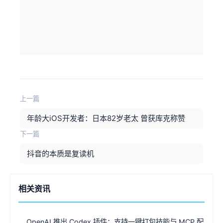
上一篇
年龄大iOS开发者：日本82岁老太 曾获库克称赞
下一篇
抖音的本质是复读机
相关资讯
OpenAI 推出 Codex 插件：支持一键打包技能与 MCP 配