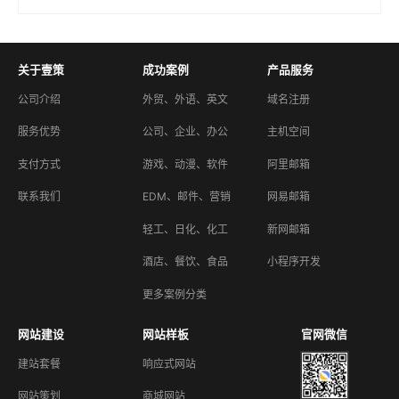
关于壹策
成功案例
产品服务
公司介绍
外贸、外语、英文
域名注册
服务优势
公司、企业、办公
主机空间
支付方式
游戏、动漫、软件
阿里邮箱
联系我们
EDM、邮件、营销
网易邮箱
轻工、日化、化工
新网邮箱
酒店、餐饮、食品
小程序开发
更多案例分类
网站建设
网站样板
官网微信
建站套餐
响应式网站
网站策划
商城网站