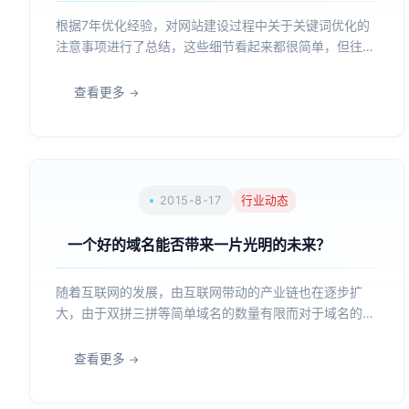
根据7年优化经验，对网站建设过程中关于关键词优化的
注意事项进行了总结，这些细节看起来都很简单，但往往
是很多网站建设公司所忽略的。首先，我们需要先看一
下，网站建设分成哪几步？网站建设流程网站建设分成四
查看更多
大部分一、沟通需求二、确定网站基本属性三、执行建站
四、网站上线...
2015-8-17
行业动态
一个好的域名能否带来一片光明的未来？
随着互联网的发展，由互联网带动的产业链也在逐步扩
大，由于双拼三拼等简单域名的数量有限而对于域名的需
求却日渐上升，域名投资也成为了一个行业。一个好的域
名能否带来一片光明的未来？下面我们盘点一下互联网中
查看更多
的那些成功还有失败的经典域名案例。1.失败案例（1）
高调诞生的...