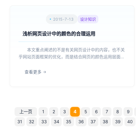
2015-7-13
设计知识
浅析网页设计中的颜色的合理运用
本文重点阐述的不是有关网页设计中的内容，也不关
乎网站页面框架的优化，而是结合网页的颜色运用层面来
进行分析。为什么单独的将颜色的合理运用拿出来进行深
入探究，其根本的原因在于色彩是用户打开网站之后能够
查看更多
时间感受到的元素，如果网页的颜色表现力丰富，整体美
观度较高，...
4
上一页
1
2
3
5
6
7
8
9
31
32
33
34
35
36
37
38
39
40