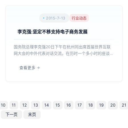
2015-7-13
行业动态
李克强:坚定不移支持电子商务发展
国务院总理李克强20日下午在杭州同出席首届世界互联
网大会的中外代表对话交流。在历时一个多小时的座谈
中，八位来自中外互联网业界的顶尖领袖同中国总理纵论
互联网未来发展、电子商务、互联网经济创造就业等话
查看更多
题，进行了一场开诚布公的对话。 出席当天座谈会
的既有马...
10
11
12
13
14
15
16
17
18
19
20
21
下一页
末页