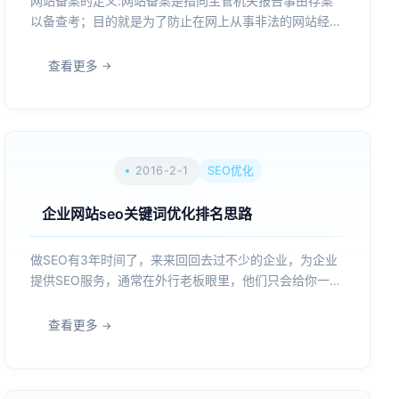
网站备案的定义:网站备案是指向主管机关报告事由存案
以备查考；目的就是为了防止在网上从事非法的网站经营
活动，打击不良互联网信息的传播.备案概念辨析:是域名
备案还是空间备案: 其实是一句话，域名如果绑定指向到
查看更多
国内网站空间就要备案，域名指向到国外网站空间，则无
需备案...
2016-2-1
SEO优化
企业网站seo关键词优化排名思路
做SEO有3年时间了，来来回回去过不少的企业，为企业
提供SEO服务，通常在外行老板眼里，他们只会给你一到
三个关键词，如何给你一个时间限制，让你在短时间内把
关键词排名做上去。到了BOSS预计的时间，排名上来
查看更多
了，你的工作顶多算是合格，排名没有上来，你可能就被
PAS...