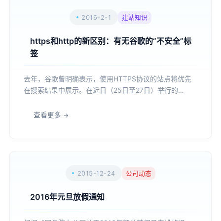
2016-2-1
建站知识
https和http的新区别：有无谷歌的“不安全”标
签
去年，谷歌曾明确表示，使用HTTPS协议的站点将优先
在搜索结果中展示。在近日（25日至27日）举行的
Usenix Enigma安全大会上，谷歌再次“上升”了HTTPS站
点的地位：打算给未使用HTTPS协议的站点（即HTTP站
查看更多
点）打上“不安全”的标签。本月25-...
2015-12-24
公司动态
2016年元旦放假通知