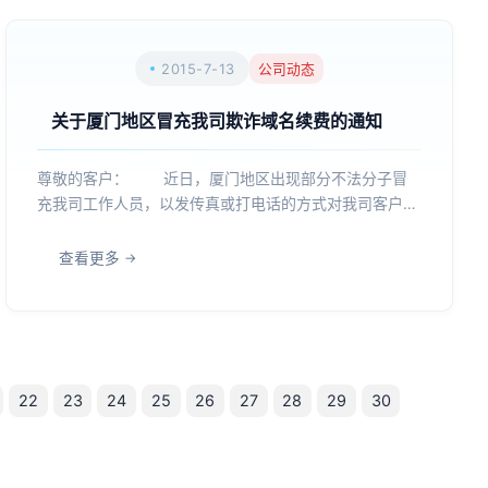
2015-7-13
公司动态
关于厦门地区冒充我司欺诈域名续费的通知
尊敬的客户： 近日，厦门地区出现部分不法分子冒
充我司工作人员，以发传真或打电话的方式对我司客户实
施欺诈，企图损害我司客户的合法权益。这些不法分子通
常谎称“壹策网络科技不做了，域名转到他们公司了”或者
查看更多
说“壹策网络科技是他们的分公司”等，随后即要求将域名
续费...
22
23
24
25
26
27
28
29
30