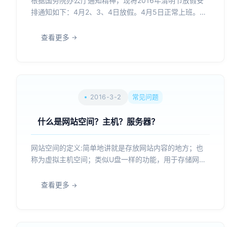
根据国务院办公厅通知精神，现将2016年清明节放假安
排通知如下：4月2、3、4日放假。4月5日正常上班。广
州壹策网络科技有限公司...
查看更多
2016-3-2
常见问题
什么是网站空间？主机？服务器？
网站空间的定义:简单地讲就是存放网站内容的地方；也
称为虚拟主机空间；类似U盘一样的功能，用于存储网站
的内容、图片、声音、影像等.空间主机分类:虚拟空间:
90%以上的企业网站都采取这种形式，主要是空间提供商
查看更多
提供专业的技术支持和空间维护，且价格不高，一般企业
网站...