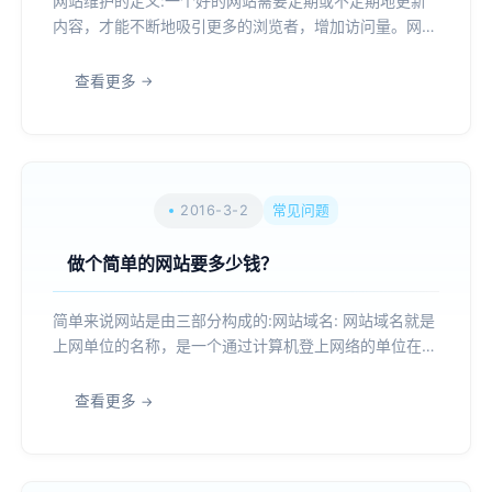
网站维护的定义:一个好的网站需要定期或不定期地更新
内容，才能不断地吸引更多的浏览者，增加访问量。网站
维护是为了让您的网站能够长期稳定地运行在互联网上.
网站维护包括:服务器维护: 计算机在使用中常会出现一些
查看更多
问题，同样，网络设备也同样影响企业网站的工作效率，
服务器...
2016-3-2
常见问题
做个简单的网站要多少钱？
简单来说网站是由三部分构成的:网站域名: 网站域名就是
上网单位的名称，是一个通过计算机登上网络的单位在该
网中的地址.网站空间: 也就是我们常说的虚拟主机或服务
器，用于存储网站程序及资料，并提供网站程序运行所需
查看更多
要的环境.设计开发: 用户浏览网站所看到的页面布局、...