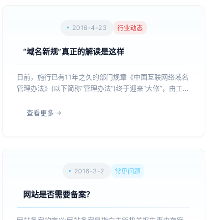
2016-4-23
行业动态
“域名新规”真正的解读是这样
日前，施行已有11年之久的部门规章《中国互联网络域名
管理办法》(以下简称“管理办法”)终于迎来“大修”，由工业
信息化部起草的《互联网域名管理办法(修订征求意见
稿)》(以下简称“域名新规”)正式面向公众征求意见。值得
查看更多
一提的是，“域名新规”的文本刚一公开发布，就引...
2016-3-2
常见问题
网站是否需要备案？