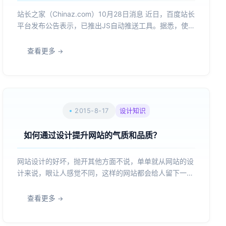
站长之家（Chinaz.com）10月28日消息 近日，百度站长
平台发布公告表示，已推出JS自动推送工具。据悉，使
用JS代码自动推送工具有利于新页面更快的被百度发
现。此外，这款工具的技术门槛较低，对于站长们的技术
查看更多
要求不高。站长只需一次部署自动推送JS代码的操作...
2015-8-17
设计知识
如何通过设计提升网站的气质和品质？
网站设计的好坏，抛开其他方面不说，单单就从网站的设
计来说，眼让人感觉不同，这样的网站都会给人留下一种
想要自己看看。网站设计师都希望让自己的网站能够给人
一种内在品质，不断的从多方面去思考网站呈现给用户的
查看更多
终样子。可能很多人都说，网站不就是一些CSS+HTML
加上图...