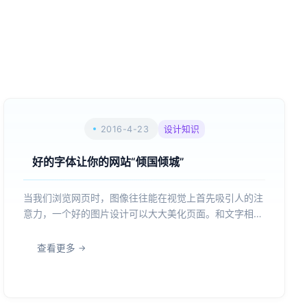
2016-4-23
设计知识
好的字体让你的网站“倾国倾城”
当我们浏览网页时，图像往往能在视觉上首先吸引人的注
意力，一个好的图片设计可以大大美化页面。和文字相
比，网站上图片传达的视觉印象要强烈得多。设计师们也
一直注重对图像的创意设计、网页版式设计以及色彩搭
查看更多
配，它们是视觉传达的重要手段。然而，图片再精美、版
式再好，也招架...