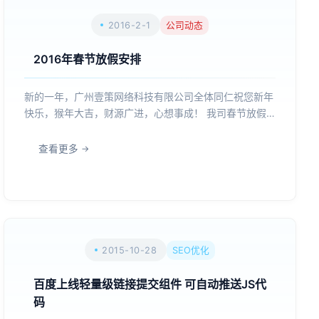
2016-2-1
公司动态
2016年春节放假安排
新的一年，广州壹策网络科技有限公司全体同仁祝您新年
快乐，猴年大吉，财源广进，心想事成！ 我司春节放假
时间为:2016年2月5日（年二十七）至2月17日（正月初
十）。 假期应急电话：13710326320 黄先生...
查看更多
2015-10-28
SEO优化
百度上线轻量级链接提交组件 可自动推送JS代
码