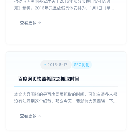
根据《国务院办公厅关于2016年部分节假日安排的通
知》精神，2016年元旦放假具体安排为：1月1日（星期
五）放假，与1月2日（星期六）、1月3日（星期日）连
休。 广州壹策网络科技有限公司 2015年12月24日...
查看更多
2015-8-17
SEO优化
百度网页快照抓取之抓取时间
本文内容围绕的是百度网页抓取的时间，可能有很多人都
没有注意到这个细节，那么今天，我就为大家揭晓一下，
《（新）百度网页快照抓取之抓取时间》。 大家看标
题，可能会感到百度快照不是没有了吗？怎么又冒出来
查看更多
了？或者这都是老生常谈得了，今天还拿出来说道，小编
我在写这篇文...